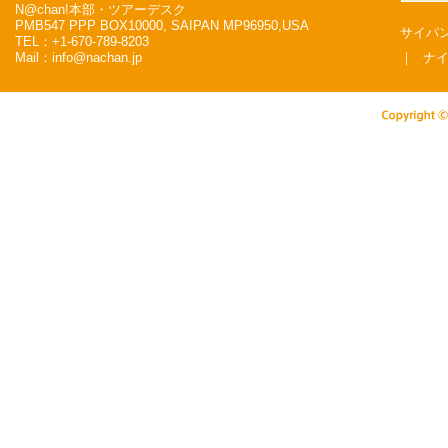
N@chan!本部・ツアーデスク
PMB547 PPP BOX10000, SAIPAN MP96950,USA
サイパン
TEL：+1-670-789-8203
Mail：info@nachan.jp
｜
ナ