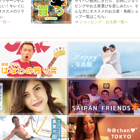
マッサージやエ
サイパン観光にきたら、お得にショッ
No.37「サンセットクルージング」を掲載しました！
たい！キレイに
ピングやお土産選びを楽しみたい♩そ
オススメのリラ
んな方にオススメのお土産・免税ショ
4-6月号を発刊しました！空港やショップでGETしてね！
ら♩
ップ一覧はこちら♩
一覧へ
⇒
ショッピング・お土産一覧へ
No.36「フライボードで空を飛ぼう！&おすすめマリンスポーツも！」
!1-3月号を発刊しました！空港やショップでGETしてね！
No.35「サイパンのおみやげ人気No.1 NONI」を掲載しました！
!10-12月号を発刊しました！空港やショップでGETしてね！
No.34「ひまわりホテル」を掲載しました！
7-9月号を発刊しました！空港やショップでGETしてね！
.33「GRANDVRIO RESORT SAIPAN」を掲載しました！
4-6月号を発刊しました！空港やショップでGETしてね！
32「Coral Ocean Golf Resort」を掲載しました！
1-3月号を発刊しました！空港やショップでGETしてね！
ィに「サイパンフレッシュアドベンチャー」を追加しました。
.31「Happy Wedding in SAIPAN」を掲載しました！