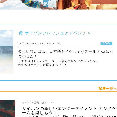
!10-11月号を発刊しました！空港やショップでGETしてね！
ボカボカ」を追加しました。
No.30「日帰りテニアン島ツアー」を掲載しました！
8-9月号を発刊しました！空港やショップでGETしてね！
サイパンフレッシュアドベンチャー
カボカ」を追加しました。
TEL:285-4466/TEL:235-4466
に「パシフィック ファミリー カイロプラクティック」を追加しました
楽しい想い出は、日本語もイケちゃうヌールさんにお
まかせだ！
オススメは1Dayツアー!ヌールさんアレンジのランチ付!!
何でもリクエストに応えちゃうヨ!...
サイパン観光特集Vol.43
サイパンの新しいエンターテイメント カジノゲ
ームを楽しもう！
ついにオープン、サイパン初の大型カジノ！ガラパン・ジョー