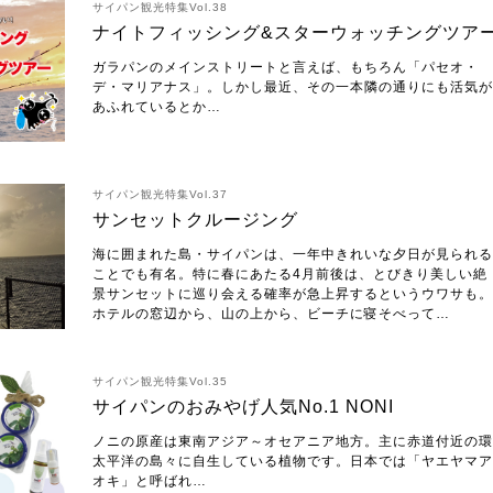
サイパン観光特集Vol.38
ナイトフィッシング&スターウォッチングツア
ガラパンのメインストリートと言えば、もちろん「パセオ・
デ・マリアナス」。しかし最近、その一本隣の通りにも活気が
あふれているとか…
サイパン観光特集Vol.37
サンセットクルージング
海に囲まれた島・サイパンは、一年中きれいな夕日が見られる
ことでも有名。特に春にあたる4月前後は、とびきり美しい絶
景サンセットに巡り会える確率が急上昇するというウワサも。
ホテルの窓辺から、山の上から、ビーチに寝そべって…
サイパン観光特集Vol.35
サイパンのおみやげ人気No.1 NONI
ノニの原産は東南アジア～オセアニア地方。主に赤道付近の環
太平洋の島々に自生している植物です。日本では「ヤエヤマア
オキ」と呼ばれ…