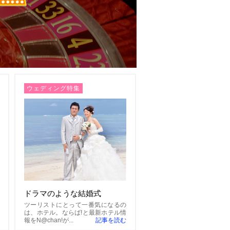
ウェディング特集
ドラマのような結婚式
ツーリストにとって一番気になるの
は、ホテル。ならば!と最新ホテル情
報をN@chan!が...
記事を読む