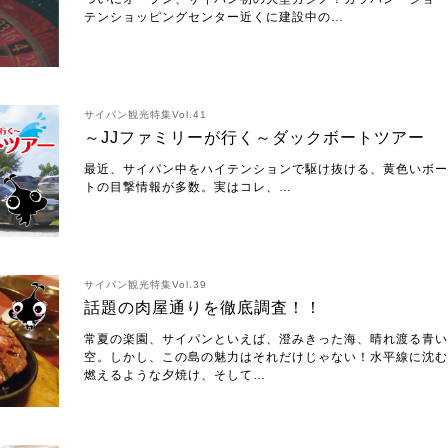
テンショッピングセンター近くに建設中の…
サイパン観光特集Vol.41
～JJファミリーが行く～ダックボートツアー
最近、サイパン中をハイテンションで駆け抜ける、黄色いボー
トの目撃情報が多数。実はコレ、…
サイパン観光特集Vol.39
話題の肉屋通りを徹底調査！！
常夏の楽園、サイパンといえば、澄みきった海、晴れ渡る青い
空。しかし、この島の魅力はそれだけじゃない！水平線に沈む
燃えるような夕焼け、そして…