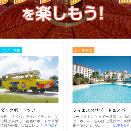
ツアー特集
ホテル特集
ダックボートツアー
フィエスタリゾート＆スパ
最近、サイパン中をハイテンション
ツーリストにとって一番気になるの
で駆け抜ける、黄色いボートの目撃
は、ホテル。ならば!と最新ホテル情
情報が多数。実はコレ...
記事を読む
報をN@chan!が...
記事を読む