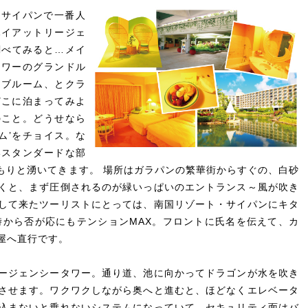
はサイパンで一番人
ハイアットリージェ
調べてみると…メイ
タワーのグランドル
ラブルーム、とクラ
どこに泊まってみよ
のこと。どうせなら
ム’をチョイス。な
いスタンダードな部
りもりと湧いてきます。 場所はガラパンの繁華街からすぐの、白砂
くと、まず圧倒されるのが緑いっぱいのエントランス～風が吹き
して来たツーリストにとっては、南国リゾート・サイパンにキタ
時から否が応にもテンションMAX。フロントに氏名を伝えて、カ
屋へ直行です。
ージェンシータワー。通り道、池に向かってドラゴンが水を吹き
させます。ワクワクしながら奥へと進むと、ほどなくエレベータ
込まないと乗れないシステムになっていて、セキュリティ面はバ