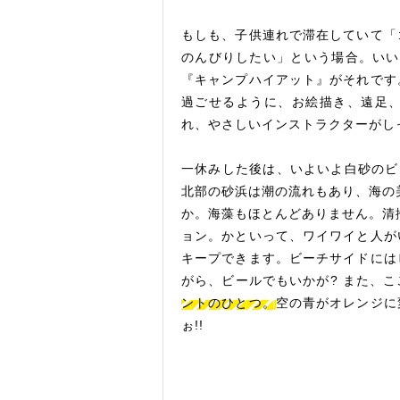
もしも、子供連れで滞在していて「
のんびりしたい」という場合。いい
『キャンプハイアット』がそれです
過ごせるように、お絵描き、遠足
れ、やさしいインストラクターがし
一休みした後は、いよいよ白砂のビーチ
北部の砂浜は潮の流れもあり、海の
か。海藻もほとんどありません。清
ョン。かといって、ワイワイと人が
キープできます。ビーチサイドには
がら、ビールでもいかが? また、こ
ントのひとつ。
空の青がオレンジに
ぉ!!