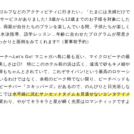
ゴルフなどのアクティビティに行きたい」「たまには夫婦だけで
サービスがありました! 3歳から12歳までのお子様を対象にした
。両親が自分たちのプランを楽しんでいる間、子供たちが楽しく
、水泳指導、語学レッスン…年齢に合わせたプログラムが用意さ
っかりと面倒をみてくれます!!（要事前予約）
へLet’s Go! マニャガハ島に最も近い、マイクロビーチの最
美しさは◎! 特にこのホテル前の浜は広く、遠浅で砂もキメ細や
掃もちゃんとされていて、これぞサイパン!という最高のロケーシ
いるわけではなく、余程のピーク時でない限り、ビーチベッドも
ビーチバー『スキッパーズ』があるので、のんびりと日光浴しな
こでは
水平線に沈むサンセットタイムも見逃せないエンタテイメ
変わり、やがてキラキラと星が瞬く光景はロマンティックですよ