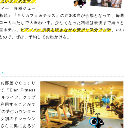
っぱい楽しめます。
ティー、各種ジュー
板焼』『キリカフェ＆テラス』の約300席が会場となって、毎週
ローカルたちで大賑わい中。少なくなった料理は最後まで続々と
星ホテル。
ピアノの生演奏を聴きながら贅沢な気分で舌鼓
、いい
るので、ぜひ、予約してお出かけを。
い。
なお部屋でぐっすり
an Fitness
ホテルライフ。クラブ
で利用することがで
近の受付カウンター
男女別のドレッシン
、さらに奥にあるジ