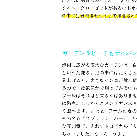
ひとつの品質もSクラス。これなら
クイン・クローゼットがあるのもポ
の中には靴磨きセットまで用意され
ガーデン＆ビーチもサイパ
海側に広がる広大なガーデンは、
といった趣き。池の中にはたくさ
見上げると、大きなインコが放し
るので、散策気分で周ってみるの
プールはそれほど大きくはありま
は満点。しっかりとメンテナンス
く遊べます。おっと! プール付近の
その名も『スプラッシュバー』。
な雰囲気で、思わずトロピカルド
ちゃいました。う～ん、うまし!