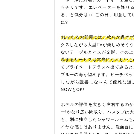
ッチリです。エレベーターを降り
る、と気分は↑↑↑この日、用意し
に?
41㎡あるお部屋には、軟らか過ぎ
クスしながら大型TVが楽しめそう
ないテーブルとイスが２脚。その上
温まるサービスは本当にうれしいも
てプライベートテラスへ出てみると
ブルーの海が望めます。ビーチベッ
しながら読書…な～んて優雅な過
NOWもOK!
ホテルの評価を大きく左右するのが
ー!かなり広い間取り。バスタブは
も、別に独立したシャワールームも
イヤな感じはありません。洗面台に