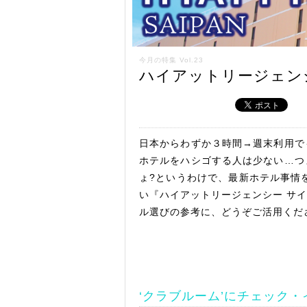
今月の特集 Vol.23
ハイアットリージェン
日本からわずか３時間→週末利用で
ホテルをハシゴする人は少ない…つ
ょ?というわけで、最新ホテル事情をN
い『ハイアットリージェンシー サ
ル選びの参考に、どうぞご活用くだ
‘クラブルーム’にチェック・