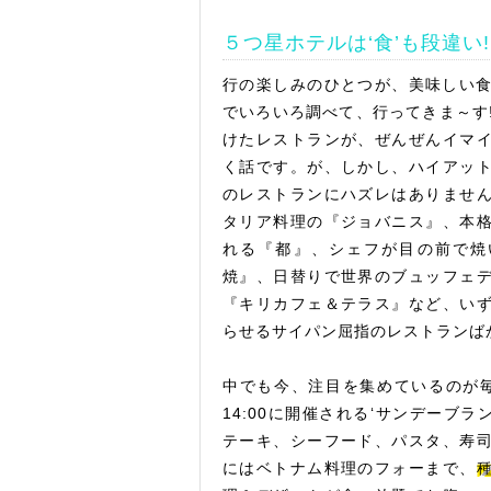
５つ星ホテルは‘食’も段違い!
行の楽しみのひとつが、美味しい
でいろいろ調べて、行ってきま～す
けたレストランが、ぜんぜんイマ
く話です。が、しかし、ハイアッ
のレストランにハズレはありませ
タリア料理の『ジョバニス』、本
れる『都』、シェフが目の前で焼
焼』、日替りで世界のブュッフェ
『キリカフェ＆テラス』など、い
らせるサイパン屈指のレストランば
中でも今、注目を集めているのが毎週
14:00に開催される‘サンデーブラン
テーキ、シーフード、パスタ、寿
にはベトナム料理のフォーまで、