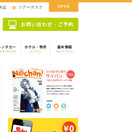
!本誌
ツアーデスク