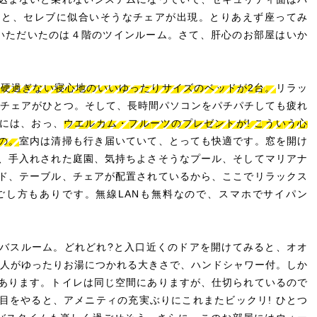
ると、セレブに似合いそうなチェアが出現。とりあえず座ってみ
ていただいたのは４階のツインルーム。さて、肝心のお部屋はいか
ず硬過ぎない寝心地のいいゆったりサイズのベッドが2台。
リラッ
なチェアがひとつ。そして、長時間パソコンをパチパチしても疲れ
には、おっ、
ウエルカム・フルーツのプレゼントが! こういう心
の。
室内は清掃も行き届いていて、とっても快適です。窓を開け
、手入れされた庭園、気持ちよさそうなプール、そしてマリアナ
ド、テーブル、チェアが配置されているから、ここでリラックス
ごし方もありです。無線LANも無料なので、スマホでサイパン
バスルーム。どれどれ?と入口近くのドアを開けてみると、オオ
大人がゆったりお湯につかれる大きさで、ハンドシャワー付。しか
あります。トイレは同じ空間にありますが、仕切られているので
目をやると、アメニティの充実ぶりにこれまたビックリ! ひとつ