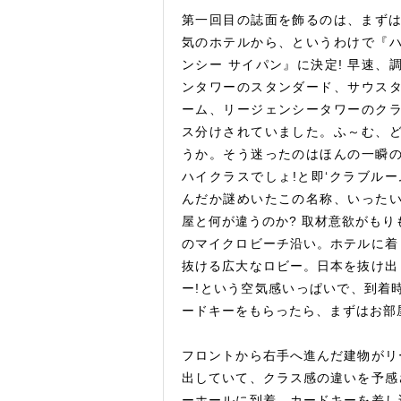
第一回目の誌面を飾るのは、まず
気のホテルから、というわけで『
ンシー サイパン』に決定! 早速、
ンタワーのスタンダード、サウス
ーム、リージェンシータワーのク
ス分けされていました。ふ～む、
うか。そう迷ったのはほんの一瞬
ハイクラスでしょ!と即‘クラブルー
んだか謎めいたこの名称、いった
屋と何が違うのか? 取材意欲がも
のマイクロビーチ沿い。ホテルに着
抜ける広大なロビー。日本を抜け出
ー!という空気感いっぱいで、到着
ードキーをもらったら、まずはお部
フロントから右手へ進んだ建物がリ
出していて、クラス感の違いを予感
ーホールに到着。カードキーを差し