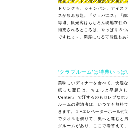
理＆デザートが食べ放題でお腹い
ドリンクも、シャンパン、アイス
スが飲み放題。『ジョバニス』『鉄
毎週、観光客はもちろん現地在住の
補充されるところは、やっぱり５つ
ですねぇ～。満席になる可能性もあ
‘クラブルーム’は特典いっぱ
美味しいディナーを食べて、快適
眠った翌日は、ちょっと早起きして『El
Center』 で汗するのもセレブな
ルームの宿泊者は、いつでも無料
きます。１Fエレベーターホール付
でタオルを借りて、奥へと進むと
グルームがあり、ここで着替えて