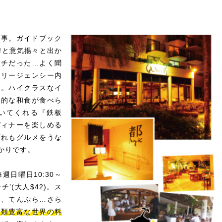
食事。ガイドブック
!と意気揚々と出か
イチだった…よく聞
トリージェンシー内
ん。ハイクラスなイ
格的な和食が食べら
いてくれる『鉄板
ディナーを楽しめる
ずれもグルメをうな
かりです。
日曜日10:30～
チ’(大人$42)。ス
司、てんぷら…さら
種類豊富な世界の料