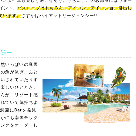
バスタイムも楽しく過ごせそう。さらに、このお部屋にはウォー
イント。
バスローブはもちろん、アイロン、アイロン台、引出し
ています。
さすがはハイアットリージェンシー!!
ン随一。
自然いっぱいの庭園
んの魚が泳ぎ、ふと
飼いされていたりす
も楽しいひととき。
せんが、リゾート感
されていて気持ちよ
洞窟にBarを発見!
いかにも南国チック
リンクをオーダーし